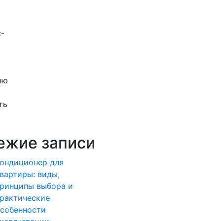
с-
ию
ть
тайте
лее
ежие записи
ондиционер для
вартиры: виды,
ринципы выбора и
рактические
собенности