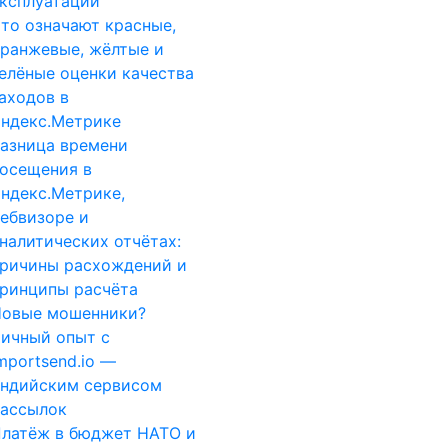
ксплуатации
то означают красные,
ранжевые, жёлтые и
елёные оценки качества
аходов в
ндекс.Метрике
азница времени
осещения в
ндекс.Метрике,
ебвизоре и
налитических отчётах:
ричины расхождений и
ринципы расчёта
овые мошенники?
ичный опыт с
mportsend.io —
ндийским сервисом
ассылок
латёж в бюджет НАТО и