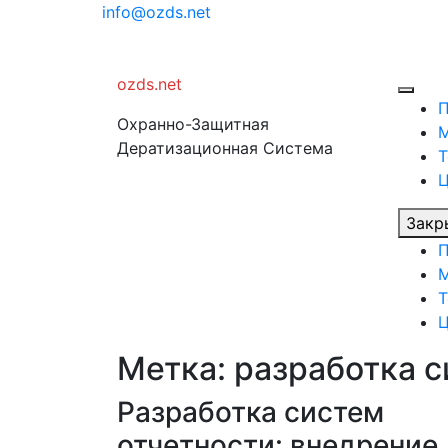
Перейти
info@ozds.net
к
содержимому
ozds.net
Охранно-Защитная
Дератизационная Система
Т
Закр
Т
Метка:
разработка с
Разработка систем
отчетности: внедрение