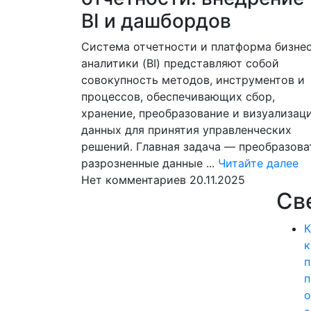
BI и дашбордов
Система отчетности и платформа бизне
аналитики (BI) представляют собой
совокупность методов, инструментов и
процессов, обеспечивающих сбор,
хранение, преобразование и визуализац
данных для принятия управленческих
решений. Главная задача — преобразова
Чи
разрозненные данные ...
Читайте далее
да
Нет комментариев
20.11.2025
Св
К
к
п
п
о