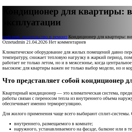
Кондиционер для квартиры: в
эксплуатации
ozds.net
Строительство и ремонт
Кондиционер для квартиры: ви
Oznetadmin
21.04.2026
Нет комментариев
Климатическое оборудование для жилых помещений давно перес
температуру, снижает тепловую нагрузку в жаркий период, пом
работает не только летом, но и в межсезонье, когда централь
высоким: для квартиры важен не только выбор модели, но и ко
Что представляет собой кондиционер д
Квартирный кондиционер — это климатическая система, предна
работы связан с переносом тепла из внутреннего объема наруж
обеспечивает именно терморегуляцию.
Для жилого применения чаще всего выбирают сплит-системы. О
внутреннего, размещаемого в комнате;
наружного, устанавливаемого на фасаде, балконе или в т