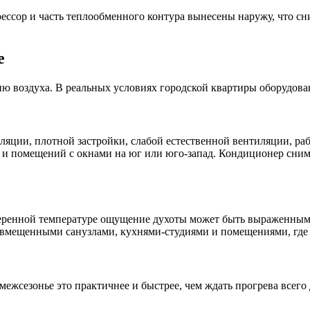
ссор и часть теплообменного контура вынесены наружу, что сни
е
ю воздуха. В реальных условиях городской квартиры оборудован
яции, плотной застройки, слабой естественной вентиляции, ра
 и помещений с окнами на юг или юго-запад. Кондиционер снима
умеренной температуре ощущение духоты может быть выраженны
совмещенными санузлами, кухнями-студиями и помещениями, где 
ежсезонье это практичнее и быстрее, чем ждать прогрева всего 