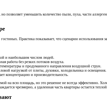
но позволяет уменьшить количество пыли, пуха, части аллерге
ре
и гостиных. Практика показывает, что сценарии использования з
ой и наибольшим числом людей.
ая работа без резких потоков воздуха.
 температуры и продуманного направления воздушной струи.
овой нагрузкой от плиты, духовки, холодильника и освещения.
ает концентрацию и производительность.
мой на всю площадь, но это решение не всегда эффективно. Хо
ждается чрезмерно, а удаленная часть квартиры остается теплой
вают