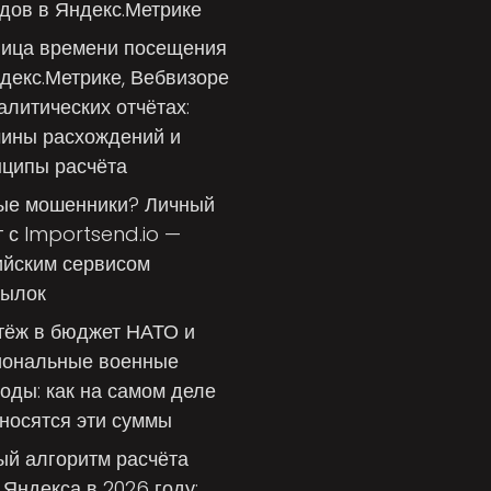
дов в Яндекс.Метрике
ница времени посещения
декс.Метрике, Вебвизоре
алитических отчётах:
чины расхождений и
ципы расчёта
ые мошенники? Личный
 с Importsend.io —
ийским сервисом
сылок
тёж в бюджет НАТО и
иональные военные
оды: как на самом деле
носятся эти суммы
й алгоритм расчёта
Яндекса в 2026 году: