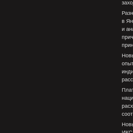
захо
Раз
в Ян
и ан
при
прин
Нов
опыт
инд
рас
Пла
нац
расх
соот
Новы
ИКС 