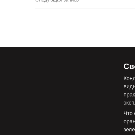
записям
запись
Св
Конд
виды
прак
эксп
Что 
оран
зелё