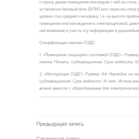
сторону двери помещения или рядом с ней на стену,
установлен базовый блок (БПИ) или также на стену 
уровне глаз среднего человека, т.е. на высоте прибли
помещение или нахождения в электрощитовой, даже е
неё внимание и учесть эту информацию в дальнейше
Спецификация наклеек ОЗДС:
1. «Помещение защищено системой ОЗДС». Размер:
пленка. Печать: сублимационная. Срок годности: 1
2. «Инструкция ОЗДС». Размер: А4. Наклейка: на л
сублимационная. Срок годности: 10 лет. Использо
можно вместе с оборудованием для электрической 
Навигация
Предыдущая
Предыдущая запись
запись
по
Следующая
Следующая запись