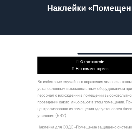
Наклейки «Помещен
Oznetadmin
Нет комментариев
Во избежание случайного поражения человека токо
установленным высоковольтным оборудованием при
персонал о нахождении в помещении высоковольтног
проведении каких-либо работ в этом помещении. Пр
централизованно из помещения где установлен базо
усиления (БВУ).
Наклейка для ОЗДС «Помещение защищено системо