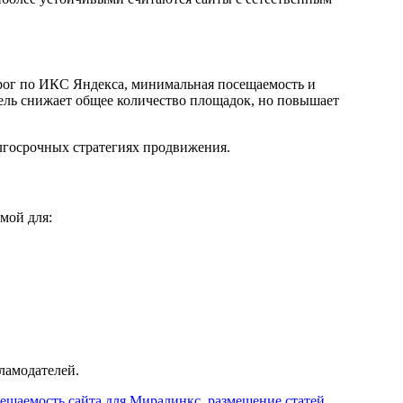
орог по ИКС Яндекса, минимальная посещаемость и
дель снижает общее количество площадок, но повышает
олгосрочных стратегиях продвижения.
мой для:
ламодателей.
ещаемость сайта для Миралинкс
,
размещение статей