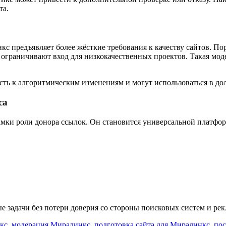
та.
с предъявляет более жёсткие требования к качеству сайтов. П
 ограничивают вход для низкокачественных проектов. Такая мо
сть к алгоритмическим изменениям и могут использоваться в д
са
мки роли донора ссылок. Он становится универсальной платфор
 задачи без потери доверия со стороны поисковых систем и рек
кс
,
модерация Миралинкс
,
подготовка сайта для Миралинкс
,
пос