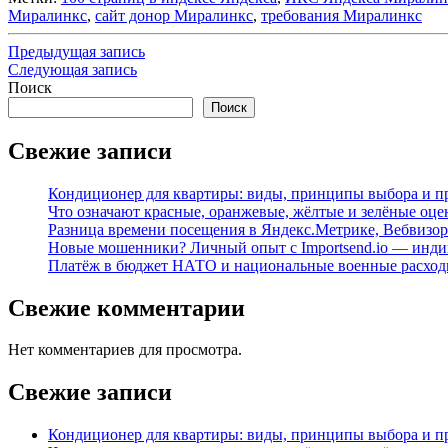
Миралинкс
,
сайт донор Миралинкс
,
требования Миралинкс
Навигация
Предыдущая
Предыдущая запись
запись
Следующая
Следующая запись
по
запись
Поиск
записям
Поиск
Свежие записи
Кондиционер для квартиры: виды, принципы выбора и п
Что означают красные, оранжевые, жёлтые и зелёные оце
Разница времени посещения в Яндекс.Метрике, Вебвизор
Новые мошенники? Личный опыт с Importsend.io — инди
Платёж в бюджет НАТО и национальные военные расходы:
Свежие комментарии
Нет комментариев для просмотра.
Свежие записи
Кондиционер для квартиры: виды, принципы выбора и п