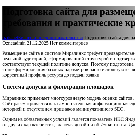
Подготовка сайта для размещ
требования и практические к
ozds.net
Бизнес и предпринимательство
Подготовка сайта для р
Oznetadmin
21.12.2025
Нет комментариев
Размещение сайта в системе Миралинкс требует предваритель
реальной аудиторией, сформированной структурой и подтверж
соответствует текущей политике допуска. Поэтому подготовка 
этапе формирования базовых параметров часто используются 
корректный профиль ресурса до подачи заявки.
Система допуска и фильтрации площадок
Миралинкс применяет многоуровневую модель оценки сайтов. 
Сайт рассматривается как самостоятельная информационная ед
историей и отсутствием признаков манипулятивного SEO.
Одним из обязательных условий является показатель ИКС Янд
от других характеристик, включая дизайн и объём контента. 