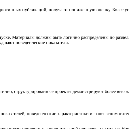
однотипных публикаций, получают пониженную оценку. Более у
пуске. Материалы должны быть логично распределены по раздел
удшают поведенческие показатели.
аотично, структурированные проекты демонстрируют более высок
оказателей, поведенческие характеристики играют вспомогател
тике может привести к дополнительной проверке или отказу. Н