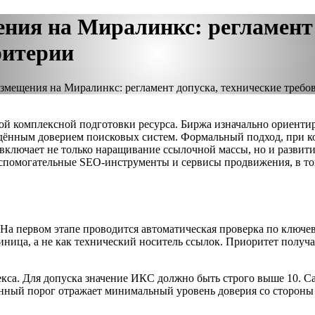
ения на Миралинкс: регламент 
ритерии
азмещения на Миралинкс: регламент допуска, технические требо
ной комплексной подготовки ресурса. Биржа изначально ориент
дённым доверием поисковых систем. Формальный подход, при ко
включает не только наращивание ссылочной массы, но и развити
вспомогательные SEO-инструменты и сервисы продвижения, в т
На первом этапе проводится автоматическая проверка по ключе
иница, а не как технический носитель ссылок. Приоритет получ
екса. Для допуска значение ИКС должно быть строго выше 10. 
Данный порог отражает минимальный уровень доверия со стороны