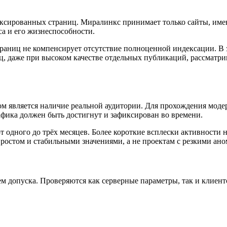
ксированных страниц. Миралинкс принимает только сайты, имеющ
са и его жизнеспособности.
раниц не компенсирует отсутствие полноценной индексации. В з
, даже при высоком качестве отдельных публикаций, рассматри
 является наличие реальной аудитории. Для прохождения моде
афика должен быть достигнут и зафиксирован во времени.
одного до трёх месяцев. Более короткие всплески активности 
 ростом и стабильными значениями, а не проектам с резкими ан
ием допуска. Проверяются как серверные параметры, так и клие