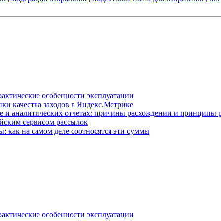
рактические особенности эксплуатации
нки качества заходов в Яндекс.Метрике
е и аналитических отчётах: причины расхождений и принципы р
йским сервисом рассылок
 как на самом деле соотносятся эти суммы
рактические особенности эксплуатации