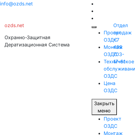
Перейти
info@ozds.net
к
содержимому
ozds.net
Отдел
Проект
продаж
Охранно-Защитная
ОЗДС
+7
Дератизационная Система
Монтаж
499
ОЗДС
703-
Техническое
17-61
обслуживан
ОЗДС
Цена
ОЗДС
Закрыть
меню
Проект
ОЗДС
Монтаж