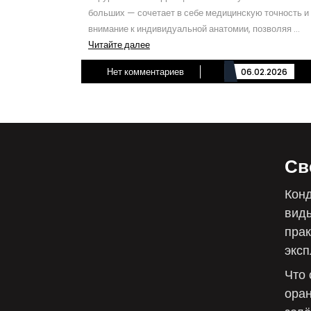
больших — сочетает в себе медицинскую точность и
внимание к индивидуальной анатомии, позволяя ...
Читайте
Читайте далее
далее
Нет комментариев
06.02.2026
Св
Конд
виды
прак
эксп
Что 
оран