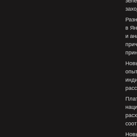
зелё
захо
Раз
в Ян
и ан
при
прин
Нов
опыт
инд
рас
Пла
нац
расх
соот
Новы