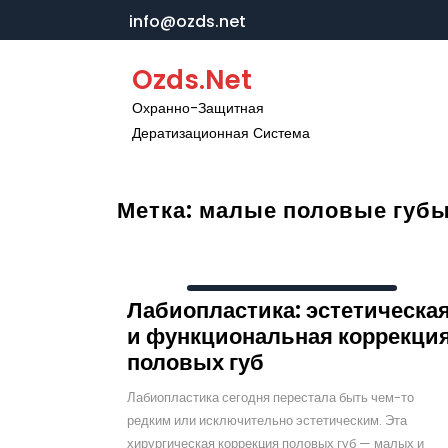
Перейти
info@ozds.net
к
содержимому
Ozds.net
Охранно-Защитная
Дератизационная Система
Метка:
малые половые губ
Лабиопластика: эстетическа
и функциональная коррекци
половых губ
Лабиопластика сегодня перестала быть чем-то
редким или исключительно эстетическим. Эта
хирургическая коррекция половых губ — малых и