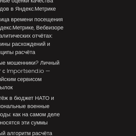
ные оценки качества
дов в Яндекс.Метрике
ница времени посещения
декс.Метрике, Вебвизоре
алитических отчётах:
чины расхождений и
ципы расчёта
ые мошенники? Личный
 с Importsend.io —
ийским сервисом
сылок
тёж в бюджет НАТО и
иональные военные
оды: как на самом деле
носятся эти суммы
й алгоритм расчёта