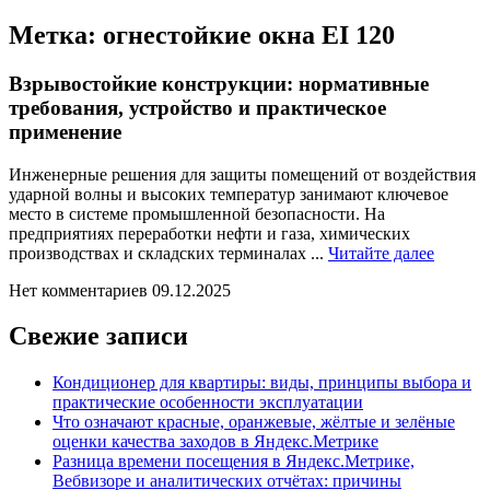
Метка:
огнестойкие окна EI 120
Взрывостойкие конструкции: нормативные
требования, устройство и практическое
применение
Инженерные решения для защиты помещений от воздействия
ударной волны и высоких температур занимают ключевое
место в системе промышленной безопасности. На
предприятиях переработки нефти и газа, химических
Читайт
производствах и складских терминалах ...
Читайте далее
далее
Нет комментариев
09.12.2025
Свежие записи
Кондиционер для квартиры: виды, принципы выбора и
практические особенности эксплуатации
Что означают красные, оранжевые, жёлтые и зелёные
оценки качества заходов в Яндекс.Метрике
Разница времени посещения в Яндекс.Метрике,
Вебвизоре и аналитических отчётах: причины