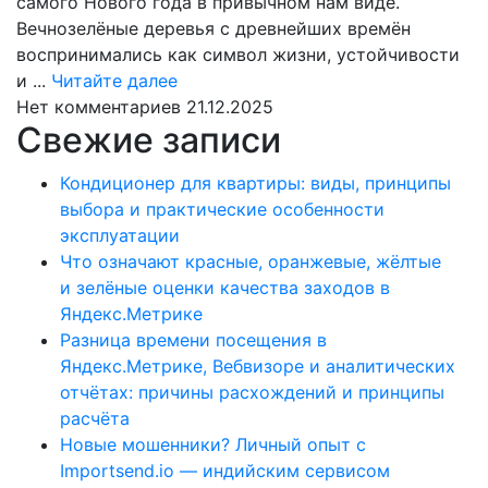
самого Нового года в привычном нам виде.
Вечнозелёные деревья с древнейших времён
воспринимались как символ жизни, устойчивости
Читайте
и ...
Читайте далее
далее
Нет комментариев
21.12.2025
Свежие записи
Кондиционер для квартиры: виды, принципы
выбора и практические особенности
эксплуатации
Что означают красные, оранжевые, жёлтые
и зелёные оценки качества заходов в
Яндекс.Метрике
Разница времени посещения в
Яндекс.Метрике, Вебвизоре и аналитических
отчётах: причины расхождений и принципы
расчёта
Новые мошенники? Личный опыт с
Importsend.io — индийским сервисом