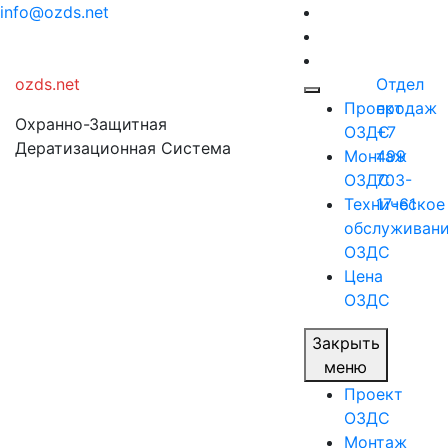
Перейти
info@ozds.net
к
содержимому
ozds.net
Отдел
Проект
продаж
Охранно-Защитная
ОЗДС
+7
Дератизационная Система
Монтаж
499
ОЗДС
703-
Техническое
17-61
обслуживан
ОЗДС
Цена
ОЗДС
Закрыть
меню
Проект
ОЗДС
Монтаж