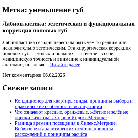
Метка:
уменьшение губ
Лабиопластика: эстетическая и функциональная
коррекция половых губ
Лабиопластика сегодня перестала быть чем-то редким или
исключительно эстетическим. Эта хирургическая коррекция
половых губ — малых и больших — сочетает в себе
медицинскую точность и внимание к индивидуальной
Читайте
анатомии, позволяя ...
Читайте далее
далее
Нет комментариев
06.02.2026
Свежие записи
Кондиционер для квартиры: виды, принципы выбора и
практические особенности эксплуатации
Что означают красные, оранжевые, жёлтые и зелёные
оценки качества заходов в Яндекс.Метрике
Разница времени посещения в Яндекс.Метрике,
Вебвизоре и аналитических отчётах: причины
расхождений и принципы расчёта