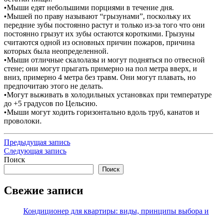
•Мыши едят небольшими порциями в течение дня.
•Мышей по праву называют “грызунами”, поскольку их
передние зубы постоянно растут и только из-за того что они
постоянно грызут их зубы остаются короткими. Грызуны
считаются одной из основных причин пожаров, причина
которых была неопределенной.
•Мыши отличные скалолазы и могут подняться по отвесной
стене; они могут прыгать примерно на пол метра вверх, и
вниз, примерно 4 метра без травм. Они могут плавать, но
предпочитаю этого не делать.
•Могут выживать в холодильных установках при температуре
до +5 градусов по Цельсию.
•Мыши могут ходить горизонтально вдоль труб, канатов и
проволоки.
Навигация
Предыдущая
Предыдущая запись
запись
Следующая
Следующая запись
по
запись
Поиск
записям
Поиск
Свежие записи
Кондиционер для квартиры: виды, принципы выбора и