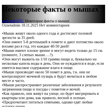
Некоторые факты о мышах
ozds.net
ОЗДС
Некоторые факты о мышах
Oznetadmin
18.11.2025
Нет комментариев
•Мыши живут около одного года и достигают половой
зрелости за 35 дней.
•Они имеют 5-8 детенышей в помете и дают потомство около
восьми раз в год, это каждые 40-50 дней!
•Мыши имеют плохое зрение и могут видеть только до 15 см.
(помните, 3 слепых мыши….?).
•Они могут выжить на 1/10 грамма пищи и, буквально на
несколько капель воды в день. Они не нуждаются в воде, если
имеется высокое содержание влаги в пище.
•Мыши производят около 50 помет в день, т.к. они не
контролируют мочевой пузырь и будут мочиться в любом
месте и часто.
•Мыши распространяют различные заболевания в результате
загрязнения пищи и посуды с пометом и мочой.
•Как правило, они живут на улице, но будет мигрировать в
квартиры или дома, как правило, весной и осенью.
•Предпочитают питаться семенами, однако едят любые
остатки пищи.