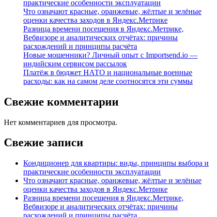
практические особенности эксплуатации
Что означают красные, оранжевые, жёлтые и зелёные
оценки качества заходов в Яндекс.Метрике
Разница времени посещения в Яндекс.Метрике,
Вебвизоре и аналитических отчётах: причины
расхождений и принципы расчёта
Новые мошенники? Личный опыт с Importsend.io —
индийским сервисом рассылок
Платёж в бюджет НАТО и национальные военные
расходы: как на самом деле соотносятся эти суммы
Свежие комментарии
Нет комментариев для просмотра.
Свежие записи
Кондиционер для квартиры: виды, принципы выбора и
практические особенности эксплуатации
Что означают красные, оранжевые, жёлтые и зелёные
оценки качества заходов в Яндекс.Метрике
Разница времени посещения в Яндекс.Метрике,
Вебвизоре и аналитических отчётах: причины
расхождений и принципы расчёта