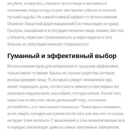
не убить, а напугать, отрезать пути к пище и поставить в
положение, когда голод и страх заставляет убегать в поисках
лучшей судьбы. Но самый главный эффект от использования
Охранно-Защитной Дератизационной Системы виден не сразу.
Грызуны, оказавшиеся в ситуации нехватки пищи, паники, бегства
с объекта, перестают размножаться, а через неделю и того
блоьше, их популяция начинает сокращаться!
Гуманный и эффективный выбор
Использование ядов для избавления от грызунов эффективно
только какое-то время. Крысы не глупые существа, которые
всегда проверят пищу. Если крыса увидит незнакомую еду,
может подождать день, потом съесть немного и при первых же
признаках недомогания, она поймет, что еда плохая. Более того,
взрослые особи учат своих детенышей тому, что можно
употреблять, а от чего нужно отказаться. Также крыса понимает,
если смерть соседки наступила после того, как она что-то съела,
не будет этим питаться. С мышлением у этих млекопитающих все
в порядке, они выходят даже из самых запутанных лабиринтов.