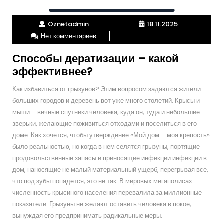
Oznetadmin
18.11.2025
Нет комментариев
Способы дератизации – какой
эффективнее?
Как избавиться от грызунов? Этим вопросом задаются жители
больших городов и деревень вот уже много столетий. Крысы и
мыши – вечные спутники человека, куда он, туда и небольшие
зверьки, желающие поживиться отходами и поселиться в его
доме. Как хочется, чтобы утверждение «Мой дом – моя крепость»
было реальностью, но когда в нем селятся грызуны, портящие
продовольственные запасы и приносящие инфекции инфекции в
дом, наносящие не малый материальный ущерб, перегрызая все,
что под зубы попадется, это не так. В мировых мегаполисах
численность крысиного населения перевалила за миллионные
показатели. Грызуны не желают оставить человека в покое,
вынуждая его предпринимать радикальные меры.