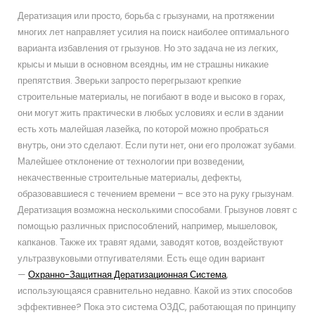
Дератизация или просто, борьба с грызунами, на протяжении
многих лет направляет усилия на поиск наиболее оптимального
варианта избавления от грызунов. Но это задача не из легких,
крысы и мыши в основном всеядны, им не страшны никакие
препятствия. Зверьки запросто перегрызают крепкие
строительные материалы, не погибают в воде и высоко в горах,
они могут жить практически в любых условиях и если в здании
есть хоть малейшая лазейка, по которой можно пробраться
внутрь, они это сделают. Если пути нет, они его проложат зубами.
Малейшее отклонение от технологии при возведении,
некачественные строительные материалы, дефекты,
образовавшиеся с течением времени – все это на руку грызунам.
Дератизация возможна несколькими способами. Грызунов ловят с
помощью различных приспособлений, например, мышеловок,
капканов. Также их травят ядами, заводят котов, воздействуют
ультразвуковыми отпугивателями. Есть еще один вариант
—
Охранно-Защитная Дератизационная Система
,
использующаяся сравнительно недавно. Какой из этих способов
эффективнее? Пока это система ОЗДС, работающая по принципу