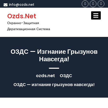
Перейти
info@ozds.net
к
содержимому
Ozds.net
Охранно-Защитная
Дератизационная Система
ОЗДС — Изгнание Грызунов
Навсегда!
ozds.net
ОЗДС
ОЗДС — изгнание грызунов навсегда!