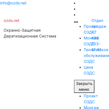
Перейти
info@ozds.net
к
содержимому
ozds.net
Отдел
Проект
продаж
Охранно-Защитная
ОЗДС
+7
Дератизационная Система
Монтаж
499
ОЗДС
703-
Техническое
17-61
обслуживан
ОЗДС
Цена
ОЗДС
Закрыть
меню
Проект
ОЗДС
Монтаж