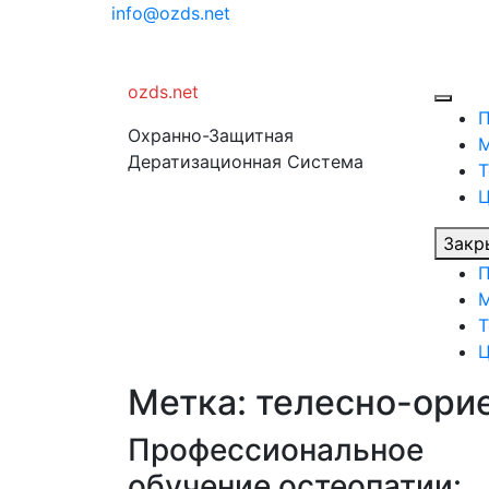
Перейти
info@ozds.net
к
содержимому
ozds.net
Охранно-Защитная
Дератизационная Система
Т
Закр
Т
Метка:
телесно-ори
Профессиональное
обучение остеопатии: