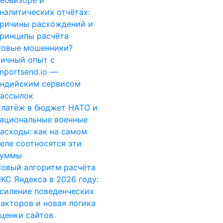
ебвизоре и
налитических отчётах:
ричины расхождений и
ринципы расчёта
овые мошенники?
ичный опыт с
mportsend.io —
ндийским сервисом
ассылок
латёж в бюджет НАТО и
ациональные военные
асходы: как на самом
еле соотносятся эти
суммы
овый алгоритм расчёта
КС Яндекса в 2026 году:
силение поведенческих
акторов и новая логика
ценки сайтов