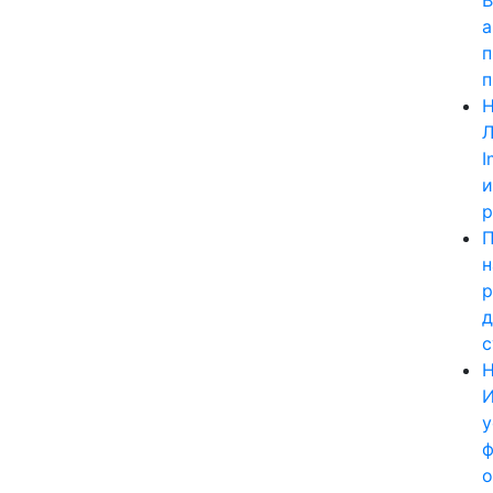
В
а
п
п
Н
Л
I
и
р
П
н
р
д
Н
И
у
ф
о