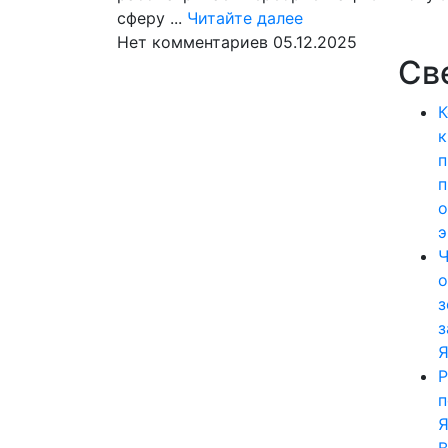
Читайте
сферу ...
Читайте далее
далее
Нет комментариев
05.12.2025
Св
К
к
п
п
о
э
Ч
о
з
з
Я
Р
п
Я